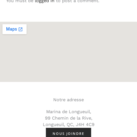
You must be
logged in
to post a comment.
Notre adresse
Marina de Longueuil,
99 Chemin de la Rive,
Longueuil, QC, J4H 4C9
NOUS JOINDRE