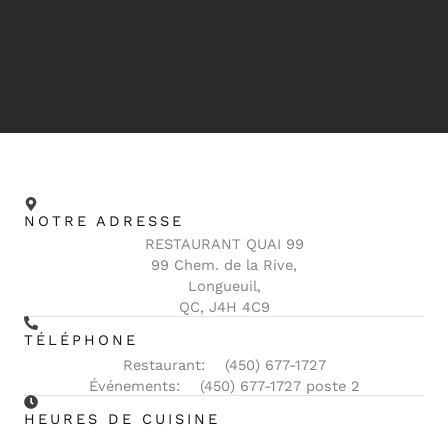
NOTRE ADRESSE
RESTAURANT QUAI 99
99 Chem. de la Rive,
Longueuil,
QC, J4H 4C9
TÉLÉPHONE
Restaurant: (450) 677-1727
Événements: (450) 677-1727 poste 2
HEURES DE CUISINE