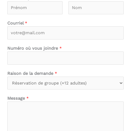
F
L
Courriel
*
i
a
r
s
s
t
t
Numéro où vous joindre
*
Raison de la demande
*
Message
*