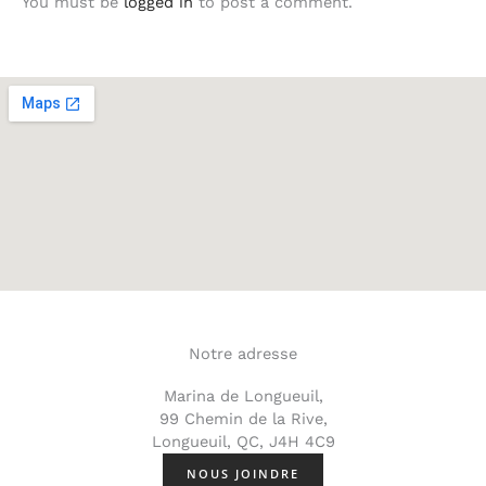
You must be
logged in
to post a comment.
Notre adresse
Marina de Longueuil,
99 Chemin de la Rive,
Longueuil, QC, J4H 4C9
NOUS JOINDRE